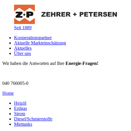
Seit 1889
Kooperationspartner
Aktuelle Markteinschätzung
Aktuelles
Über uns
Wir haben die Antworten auf Ihre
Energie-Fragen!
040 766005-0
Home
Heizöl
Erdgas
Strom
Diesel/Schmierstoffe
Miettanks