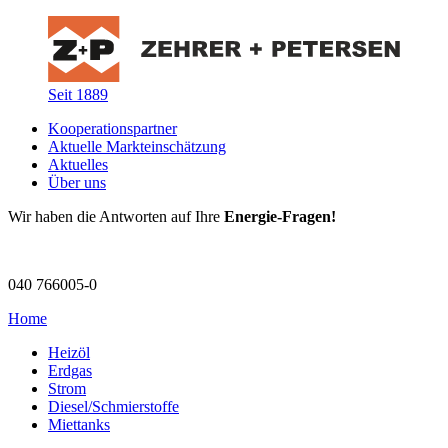
Seit 1889
Kooperationspartner
Aktuelle Markteinschätzung
Aktuelles
Über uns
Wir haben die Antworten auf Ihre
Energie-Fragen!
040 766005-0
Home
Heizöl
Erdgas
Strom
Diesel/Schmierstoffe
Miettanks