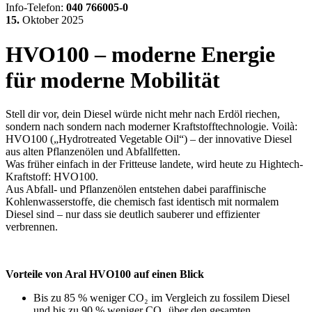
Info-Telefon:
040 766005-0
15.
Oktober
2025
HVO100 – moderne Energie
für moderne Mobilität
Stell dir vor, dein Diesel würde nicht mehr nach Erdöl riechen,
sondern nach sondern nach moderner Kraftstofftechnologie. Voilà:
HVO100 („Hydrotreated Vegetable Oil“) – der innovative Diesel
aus alten Pflanzenölen und Abfallfetten.
Was früher einfach in der Fritteuse landete, wird heute zu Hightech-
Kraftstoff: HVO100.
Aus Abfall- und Pflanzenölen entstehen dabei paraffinische
Kohlenwasserstoffe, die chemisch fast identisch mit normalem
Diesel sind – nur dass sie deutlich sauberer und effizienter
verbrennen.
Vorteile von Aral HVO100 auf einen Blick
Bis zu 85 % weniger CO₂ im Vergleich zu fossilem Diesel
und bis zu 90 % weniger CO₂ über den gesamten