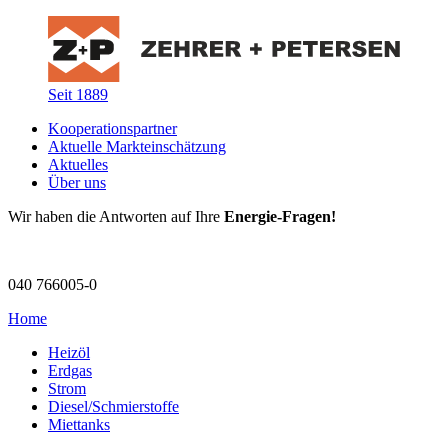
Seit 1889
Kooperationspartner
Aktuelle Markteinschätzung
Aktuelles
Über uns
Wir haben die Antworten auf Ihre
Energie-Fragen!
040 766005-0
Home
Heizöl
Erdgas
Strom
Diesel/Schmierstoffe
Miettanks